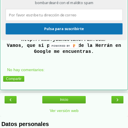
bombardearé con el maldito spam
Juan de la Herrán
juan@juandelaherran.com
@JuandelaHerran
https://www.linkedin.com/in/juandelaherran
/
Pulsa para suscribirte
https://www.facebook.com/JuandelaHerran/
http://www.juandelaherran.com/
Vamos, que si pones Juan de la Herrán en
POWERED BY
Google me encuentras.
No hay comentarios:
Compartir
‹
›
Inicio
Ver versión web
Datos personales