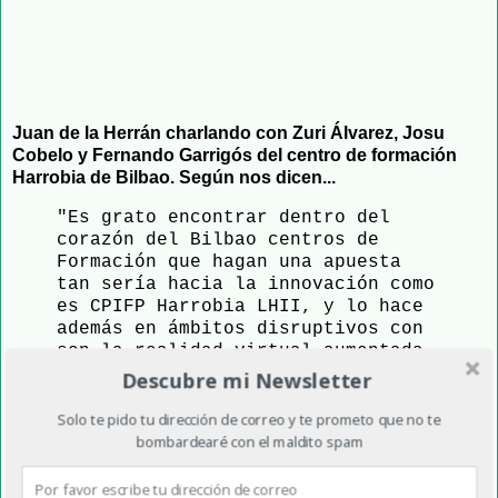
Juan de la Herrán charlando con Zuri Álvarez, Josu
Cobelo y Fernando Garrigós del centro de formación
Harrobia de Bilbao. Según nos dicen...
"Es grato encontrar dentro del
corazón del Bilbao centros de
Formación que hagan una apuesta
tan sería hacia la innovación como
es CPIFP Harrobia LHII, y lo hace
además en ámbitos disruptivos con
son la realidad virtual-aumentada-
extendida, entornos interactivos y
Descubre mi Newsletter
los videojuegos, marketing
digital, y nuevos servicios de
Solo te pido tu dirección de correo y te prometo que no te
salud y deporte. A través de una
bombardearé con el maldito spam
constante relación con las
empresas, sus necesidades o sus