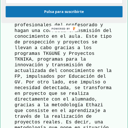
ganas de innovar, Harrobia coge el
impulso para, por un lado,
Pulsa para suscribirte
desarrollar proyectos que
actualicen las habilidades
profesionales del profesorado y
hagan una correcta transmisión del
conocimiento en el aula. Este tipo
de prospección y proyectos se
llevan a cabo gracias a los
programas TKGUNE y Proyectos
TKNIKA, programas para la
innovación y transmisión de
actualizada del conocimiento en la
FP, impulsados por Educación del
GV. Por otro lado, ese impulso o
necesidad detectada, se transforma
en proyecto que se realiza
directamente con el alumnado,
gracias a la metodología Ethazi
que consiste en el aprendizaje a
través de la realización de
proyectos reales. Es decir, una
metodología que pone en situación