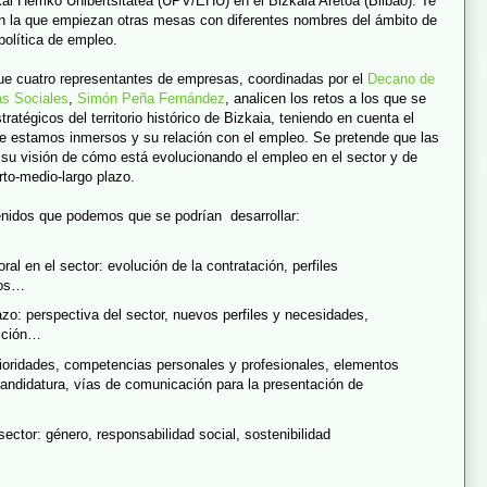
al Herriko Unibertsitatea (UPV/EHU) en el Bizkaia Aretoa (Bilbao). Te
en la que empiezan otras mesas con diferentes nombres del ámbito de
política de empleo.
e cuatro representantes de empresas, coordinadas por el
Decano de
as Sociales
,
Simón Peña Fernández
, analicen los retos a los que se
tratégicos del territorio histórico de Bizkaia, teniendo en cuenta el
 estamos inmersos y su relación con el empleo. Se pretende que las
su visión de cómo está evolucionando el empleo en el sector y de
rto-medio-largo plazo.
enidos que podemos que se podrían desarrollar:
ral en el sector: evolución de la contratación, perfiles
tos…
azo: perspectiva del sector, nuevos perfiles y necesidades,
sición…
rioridades, competencias personales y profesionales, elementos
candidatura, vías de comunicación para la presentación de
ector: género, responsabilidad social, sostenibilidad