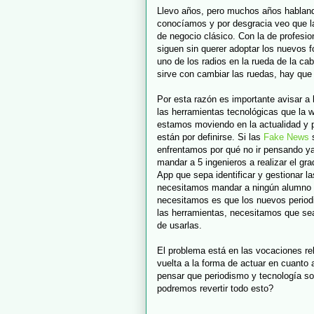
Llevo años, pero muchos años hablan
conocíamos y por desgracia veo que l
de negocio clásico. Con la de profesi
siguen sin querer adoptar los nuevos
uno de los radios en la rueda de la ca
sirve con cambiar las ruedas, hay que
Por esta razón es importante avisar a 
las herramientas tecnológicas que la 
estamos moviendo en la actualidad y p
están por definirse. Si las
Fake News
s
enfrentamos por qué no ir pensando ya
mandar a 5 ingenieros a realizar el g
App que sepa identificar y gestionar la
necesitamos mandar a ningún alumno d
necesitamos es que los nuevos period
las herramientas, necesitamos que sea
de usarlas.
El problema está en las vocaciones re
vuelta a la forma de actuar en cuanto 
pensar que periodismo y tecnología so
podremos revertir todo esto?