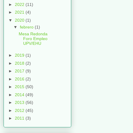
►
2022
(11)
►
2021
(4)
▼
2020
(1)
▼
febrero
(1)
Mesa Redonda
Foro Empleo
UPV/EHU
►
2019
(1)
►
2018
(2)
►
2017
(9)
►
2016
(2)
►
2015
(50)
►
2014
(49)
►
2013
(56)
►
2012
(45)
►
2011
(3)