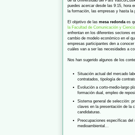
de la Universidad del País Vasco/Eusk
puedes acercar desde las 9:15, hora 
la formación, las empresas y hasta la 
El objetivo de las
mesa redonda
es qu
la Facultad de Comunicación y Cienci
enfrentan en los diferentes sectores es
cambio de modelo económico en el que
empresas participantes den a conocer 
cuáles van a ser las necesidades a co
Nos han sugerido algunos de los cont
Situación actual del mercado labo
contratados, tipología de contra
Evolución a corto-medio-largo pl
formación dual, empleo de repo
Sistema general de selección: p
claves en la presentación de la 
candidaturas.
Preocupaciones específicas del s
medioambiental…