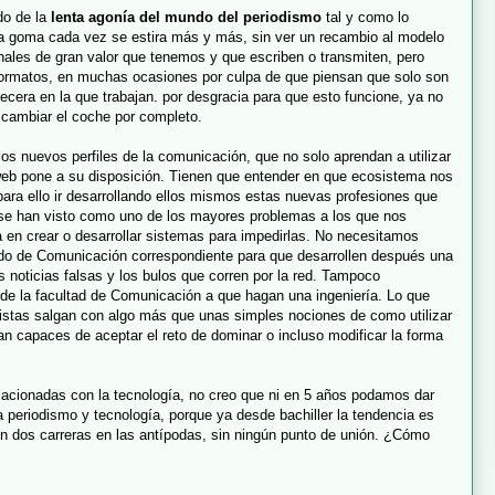
do de la
lenta agonía del mundo del periodismo
tal y como lo
a goma cada vez se estira más y más, sin ver un recambio al modelo
onales de gran valor que tenemos y que escriben o transmiten, pero
 formatos, en muchas ocasiones por culpa de que piensan que solo son
becera en la que trabajan. por desgracia para que esto funcione, ya no
 cambiar el coche por completo.
los nuevos perfiles de la comunicación, que no solo aprendan a utilizar
web pone a su disposición. Tienen que entender en que ecosistema nos
ara ello ir desarrollando ellos mismos estas nuevas profesiones que
e han visto como uno de los mayores problemas a los que nos
 en crear o desarrollar sistemas para impedirlas. No necesitamos
rado de Comunicación correspondiente para que desarrollen después una
s noticias falsas y los bulos que corren por la red. Tampoco
e la facultad de Comunicación a que hagan una ingeniería. Lo que
istas salgan con algo más que unas simples nociones de como utilizar
n capaces de aceptar el reto de dominar o incluso modificar la forma
lacionadas con la tecnología, no creo que ni en 5 años podamos dar
a periodismo y tecnología, porque ya desde bachiller la tendencia es
n dos carreras en las antípodas, sin ningún punto de unión. ¿Cómo