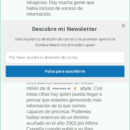
milagroso. Hay mucha gente que
habla incluso de exceso de
información.
La Biblioteca de Alejandría disponía
Descubre mi Newsletter
de medio millón de libros que hoy en
día se podrían meter en tres discos
Solo te pido tu dirección de correo y te prometo que no te
duros de un Terabyte de capacidad.
bombardearé con el maldito spam
Los volúmenes almacenados en la
Biblioteca del Congreso de los
Estados Unidos se pueden meter en
136 discos de la misma capacidad.
Pero sólo para el nuevo correo
Pulsa para suscribirte
electrónico generado cada año
necesitamos alrededor de medio
millón de discos de un Terabyte. Con
POWERED BY
estas cifras hay quien pueda llegar a
pensar que estamos generando más
información de la que somos
capaces de procesar. Podemos
hablar entonces de un término
acuñado en el año 2002 por Alfons
Cornella cuando publica su libro