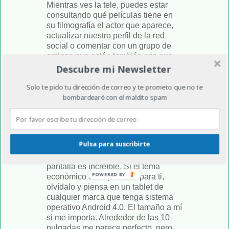
Mientras ves la tele, puedes estar
consultando qué películas tiene en
su filmografía el actor que aparece,
actualizar nuestro perfil de la red
social o comentar con un grupo de
amigos que están también con sus
tablets vete a saber dónde qué
Descubre mi Newsletter
vestido tan raro lleva la actriz de la
peli. Por tanto, si te gusta hacer
Solo te pido tu dirección de correo y te prometo que no te
bombardearé con el maldito spam
muchas de estas cosas, regálate un
tablet.
Los amigos de Apple se comprarán
un iPad, pase lo que pase. Si esta
Pulsa para suscribirte
marca entra en tu presupuesto,
adelante, es de lo mejor, y su
pantalla es increíble. Si el tema
POWERED BY
económico es importante para ti,
olvídalo y piensa en un tablet de
cualquier marca que tenga sistema
operativo Android 4.0. El tamaño a mí
si me importa. Alrededor de las 10
pulgadas me parece perfecto, pero