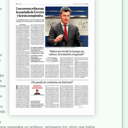
o
ón
o
dor
ue
esa
do
z
so
erdo
s
 que navegaba un profesor, rastrearon los sitios que había