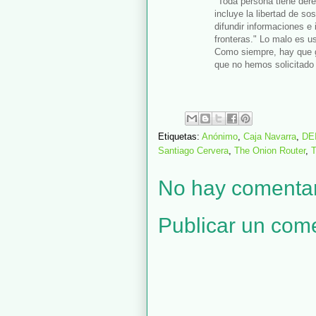
"Toda persona tiene dere
incluye la libertad de sos
difundir informaciones e
fronteras." Lo malo es u
Como siempre, hay que g
que no hemos solicitado
Etiquetas:
Anónimo
,
Caja Navarra
,
DE
Santiago Cervera
,
The Onion Router
,
No hay comentar
Publicar un com