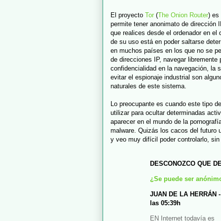
El proyecto
Tor
(
The Onion Router
) es
permite tener anonimato de dirección 
que realices desde el ordenador en el q
de su uso está en poder saltarse dete
en muchos países en los que no se pe
de direcciones IP, navegar libremente 
confidencialidad en la navegación, la 
evitar el espionaje industrial son alg
naturales de este sistema.
Lo preocupante es cuando este tipo d
utilizar para ocultar determinadas acti
aparecer en el mundo de la pornografía,
malware. Quizás los cacos del futuro ut
y veo muy difícil poder controlarlo, sin 
DESCONOZCO QUE D
¿Se puede ser anónimo
JUAN DE LA HERRÁN - M
las 05:39h
EN Internet todavía es