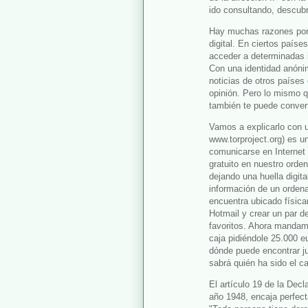
ido consultando, descub
Hay muchas razones por 
digital. En ciertos paíse
acceder a determinadas 
Con una identidad anónim
noticias de otros países
opinión. Pero lo mismo qu
también te puede convert
Vamos a explicarlo con u
www.torproject.org) es 
comunicarse en Internet
gratuito en nuestro ord
dejando una huella digital
información de un ordena
encuentra ubicado física
Hotmail y crear un par 
favoritos. Ahora mandam
caja pidiéndole 25.000 eu
dónde puede encontrar j
sabrá quién ha sido el ca
El artículo 19 de la Dec
año 1948, encaja perfect