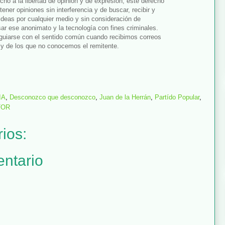
cho a la libertad de opinión y de expresión, este derecho
tener opiniones sin interferencia y de buscar, recibir y
 ideas por cualquier medio y sin consideración de
sar ese anonimato y la tecnología con fines criminales.
uiarse con el sentido común cuando recibimos correos
 y de los que no conocemos el remitente.
IA
,
Desconozco que desconozco
,
Juan de la Herrán
,
Partído Popular
,
TOR
ios:
entario