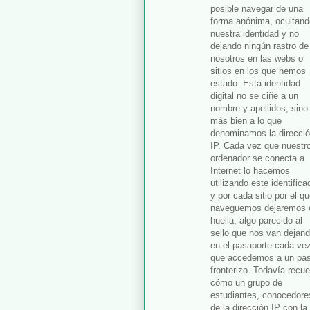
posible navegar de una
forma anónima, ocultand
nuestra identidad y no
dejando ningún rastro de
nosotros en las webs o
sitios en los que hemos
estado. Esta identidad
digital no se ciñe a un
nombre y apellidos, sino
más bien a lo que
denominamos la direcci
IP. Cada vez que nuestr
ordenador se conecta a
Internet lo hacemos
utilizando este identifica
y por cada sitio por el q
naveguemos dejaremos 
huella, algo parecido al
sello que nos van dejan
en el pasaporte cada ve
que accedemos a un pa
fronterizo. Todavía recu
cómo un grupo de
estudiantes, conocedore
de la dirección IP con la