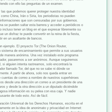
riendo con ello las preguntas de un examen.
las que podemos querer proteger nuestra identidad
s como China, Irán o Siria, los periodistas no pueden
informaciones que son censuradas por sus gobiernos.
a se pueden saltar esta barrera y acceder a periódicos o
 o incluso tener un blog en el que expresar libremente su
e un disfraz te puede convertir en la reina de la fiesta,
ir en un asaltante de bancos.
n ejemplo. El proyecto Tor (The Onion Router,
un sistema de encaminamiento que permite a sus usuarios
 de manera anónima. Una vez instalado este programa
enador, pasaremos a ser anónimos. Aunque seguiremos
, si alguien intenta rastrearnos, solo encontrará la
dor llamado Tor, del que no se sabe ni dónde se
mente. A partir de ahora, solo nos queda entrar en
de cuentas de correo a nombre de nuestros superhéroes
os desde una dirección un correo a un presidente de una
ros y desde la otra dirección a un diputado diciéndole
ugosa información es su pelea con esa caja. Y nadie
usante de todo esto. Así de fácil.
laración Universal de los Derechos Humanos, escrita en el
amente en la idea de anonimato y privacidad en Internet: