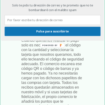
El método de pago elegido por esta
Solo te pido tu dirección de correo y te prometo que no te
compañía no utiliza la tecnología
bombardearé con el maldito spam
NFC, que es la apuesta de futuro de
casi todas las empresas, sino el del
monedero mediante códigos.
Debemos instalar una aplicación
gratuita en nuestro smartphone y
Pulsa para suscribirte
asociar nuestras tarjetas de crédito.
Cuando queramos realizar el pago
solo es necesario generar el código
POWERED BY
con la cantidad y seleccionar la
tarjeta que nosotros queramos, todo
ello tecleando el código de seguridad
adecuado. El comercio escanea ese
código QR o código de barras y ya
hemos pagado. Ya no necesitarás
cargar con los dichosos papelitos de
las compras con tarjeta. Todos los
recibos quedarán almacenados en
nuestro móvil y si usas tarjetas de
fidelización, el propio comercio te
añadirá los puntos que te