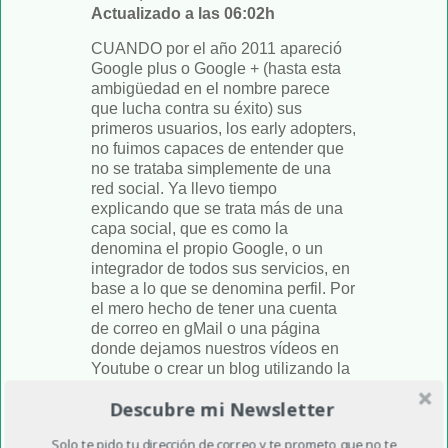
Actualizado a las 06:02h
CUANDO por el año 2011 apareció
Google plus o Google + (hasta esta
ambigüedad en el nombre parece
que lucha contra su éxito) sus
primeros usuarios, los early adopters,
no fuimos capaces de entender que
no se trataba simplemente de una
red social. Ya llevo tiempo
explicando que se trata más de una
capa social, que es como la
denomina el propio Google, o un
integrador de todos sus servicios, en
base a lo que se denomina perfil. Por
el mero hecho de tener una cuenta
de correo en gMail o una página
donde dejamos nuestros vídeos en
Youtube o crear un blog utilizando la
herramienta Blogger, ya tienes una
Descubre mi Newsletter
cuenta o un perfil en Google plus.
Solo te pido tu dirección de correo y te prometo que no te
Lo que ocurre muchas veces es que