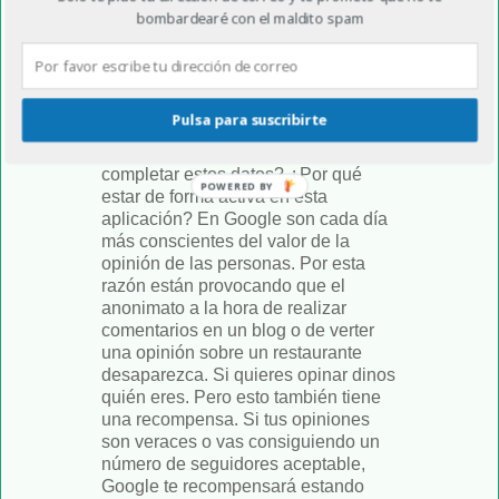
bombardearé con el maldito spam
hasta no te encuentras con la
necesidad de tener que usar ese
perfil para algo, no eres consciente
de su existencia y por tanto, no has
completado los datos que te van a
Pulsa para suscribirte
permitir aprovechar mucho mejor
todos sus servicios. Pero, ¿por qué
completar estos datos? ¿Por qué
POWERED BY
estar de forma activa en esta
aplicación? En Google son cada día
más conscientes del valor de la
opinión de las personas. Por esta
razón están provocando que el
anonimato a la hora de realizar
comentarios en un blog o de verter
una opinión sobre un restaurante
desaparezca. Si quieres opinar dinos
quién eres. Pero esto también tiene
una recompensa. Si tus opiniones
son veraces o vas consiguiendo un
número de seguidores aceptable,
Google te recompensará estando