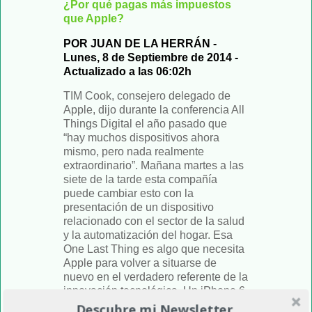
¿Por qué pagas más impuestos
que Apple?
POR JUAN DE LA HERRÁN -
Lunes, 8 de Septiembre de 2014 -
Actualizado a las 06:02h
TIM Cook, consejero delegado de
Apple, dijo durante la conferencia All
Things Digital el año pasado que
“hay muchos dispositivos ahora
mismo, pero nada realmente
extraordinario”. Mañana martes a las
siete de la tarde esta compañía
puede cambiar esto con la
presentación de un dispositivo
relacionado con el sector de la salud
y la automatización del hogar. Esa
One Last Thing es algo que necesita
Apple para volver a situarse de
nuevo en el verdadero referente de la
innovación tecnológica. Un iPhone 6
de dos tamaños, un reloj inteligente
Descubre mi Newsletter