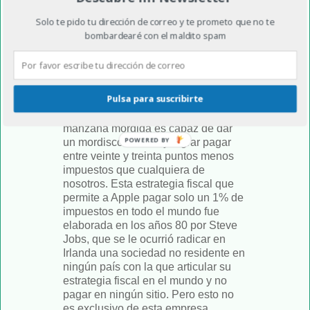
que no se parecerá en nada a los
actuales weareables, una portentosa
Solo te pido tu dirección de correo y te prometo que no te
batería de gran duración.
bombardearé con el maldito spam
Todo eso lo descubriremos mañana y
a cuenta de ello quiero hablaros de
un libro que ha caído en mis manos
Pulsa para suscribirte
de Mercedes Serraller, que da título a
esta columna. La empresa de la
manzana mordida es capaz de dar
POWERED BY
un mordisco al fisco y lograr pagar
entre veinte y treinta puntos menos
impuestos que cualquiera de
nosotros. Esta estrategia fiscal que
permite a Apple pagar solo un 1% de
impuestos en todo el mundo fue
elaborada en los años 80 por Steve
Jobs, que se le ocurrió radicar en
Irlanda una sociedad no residente en
ningún país con la que articular su
estrategia fiscal en el mundo y no
pagar en ningún sitio. Pero esto no
es exclusivo de esta empresa.