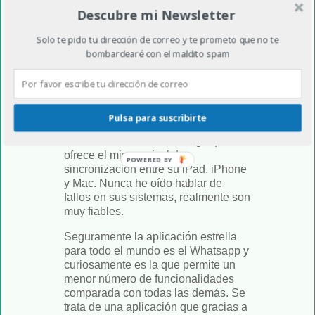
la aplicación Hangout de Google.
Descubre mi Newsletter
Puedo utilizarla desde mi
smartphone, desde mi tablet o desde
Solo te pido tu dirección de correo y te prometo que no te
mi ordenador portátil. Me permite
bombardearé con el maldito spam
chatear mediante mensajes de texto,
hacer videoconferencias y todo ello,
sincronizado con mi agenda y todos
mis dispositivos. Lo confieso, soy del
mundo PC y Android. La gente del
Pulsa para suscribirte
mundo Apple suele estar encantada
con la herramienta iMessage que les
ofrece el mismo nivel de
POWERED BY
sincronización entre su iPad, iPhone
y Mac. Nunca he oído hablar de
fallos en sus sistemas, realmente son
muy fiables.
Seguramente la aplicación estrella
para todo el mundo es el Whatsapp y
curiosamente es la que permite un
menor número de funcionalidades
comparada con todas las demás. Se
trata de una aplicación que gracias a